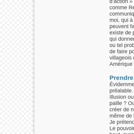
d’action 
comme Repo
communiqu
moi, qui à
peuvent fai
existe de 
qui donnen
ou tel pro
de faire p
villageois
Amérique l
Prendre 
Évidemment
préalable.
Illusion o
paille ? O
créer de n
même de la
Je prétend
Le pouvoir