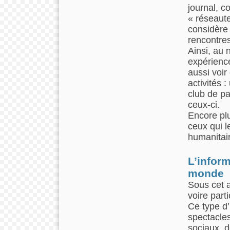
journal, c
« réseauteu
considère
rencontres
Ainsi, au 
expérienc
aussi voir
activités 
club de pa
ceux-ci.
Encore pl
ceux qui l
humanitair
L’infor
monde
Sous cet a
voire part
Ce type d’
spectacle
sociaux, d