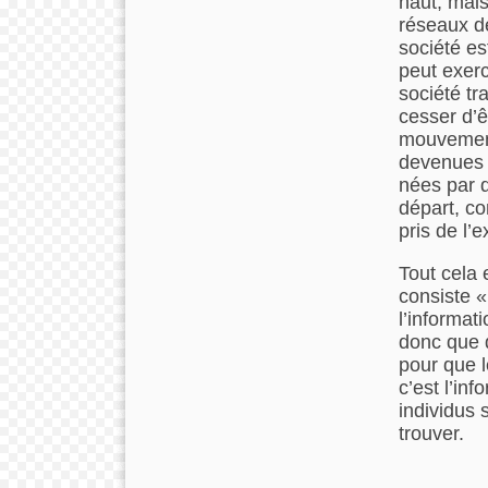
haut, mais
réseaux de
société es
peut exerc
société tra
cesser d’ê
mouvement
devenues 
nées par q
départ, c
pris de l
Tout cela 
consiste «
l’informati
donc que 
pour que l
c’est l’inf
individus 
trouver.