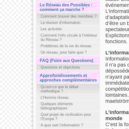
événement
Le Réseau des Possibles :
comment ça marche ?
L’informat
Comment trouver des membres ?
d’adaptati
La réunion d’information
d’être un 
spectateur
Les activités
Expliciton
Comment l’info circule à l’intérieur
du Réseau ?
fonctions.
Problèmes de la vie du réseau
L’inform
Un réseau, pour faire quoi ?
Informatio
FAQ (Foire aux Questions)
il n’a pas 
Questions et objections
dépossédé 
Approfondissements et
n’ayant p
approches complémentaires
immédiate
Qu’est-ce que le débat
compétitio
méthodique ?
lointaines
L’Homme réseau
maelström 
Quelques éléments
bibliographiques
L’inform
Quel projet de civilisation pour
monde
l’Europe ?
C’est la f
A quoi sert l’information ?