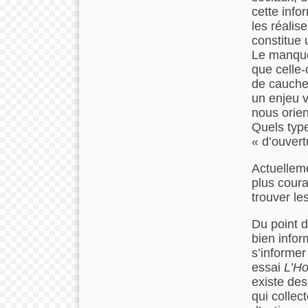
cette info
les réalis
constitue 
Le manque 
que celle-
de cauchem
un enjeu v
nous orien
Quels type
« d’ouvert
Actuelleme
plus coura
trouver le
Du point d
bien infor
s’informer
essai
L’H
existe des
qui collec