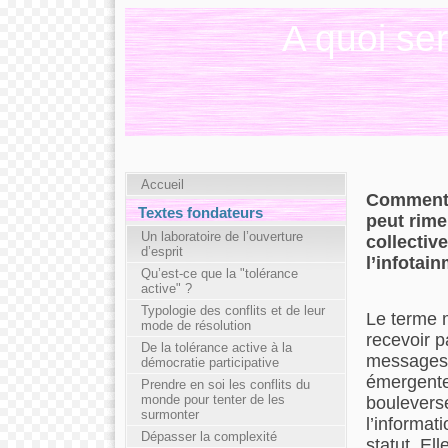
A quoi ser
Accueil
Comment à
Textes fondateurs
peut rimer
Un laboratoire de l’ouverture
collectiv
d’esprit
l’infotai
Qu’est-ce que la "tolérance
active" ?
Typologie des conflits et de leur
Le terme m
mode de résolution
recevoir 
De la tolérance active à la
messages, 
démocratie participative
émergente
Prendre en soi les conflits du
monde pour tenter de les
boulevers
surmonter
l’informat
Dépasser la complexité
statut. El