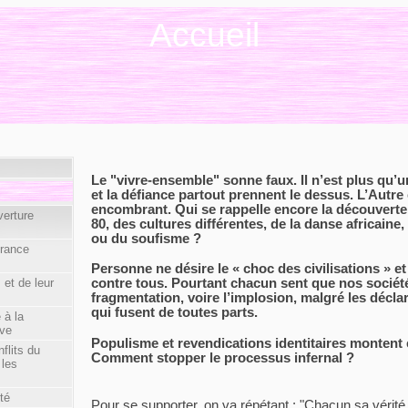
Accueil
Le "vivre-ensemble" sonne faux. Il n’est plus qu’u
et la défiance partout prennent le dessus. L’Autre
encombrant. Qui se rappelle encore la découvert
verture
80, des cultures différentes, de la danse africain
ou du soufisme ?
érance
Personne ne désire le « choc des civilisations » et
 et de leur
contre tous. Pourtant chacun sent que nos société
fragmentation, voire l’implosion, malgré les décla
qui fusent de toutes parts.
 à la
ive
Populisme et revendications identitaires montent
flits du
Comment stopper le processus infernal ?
 les
té
Pour se supporter, on va répétant : "Chacun sa vérité !