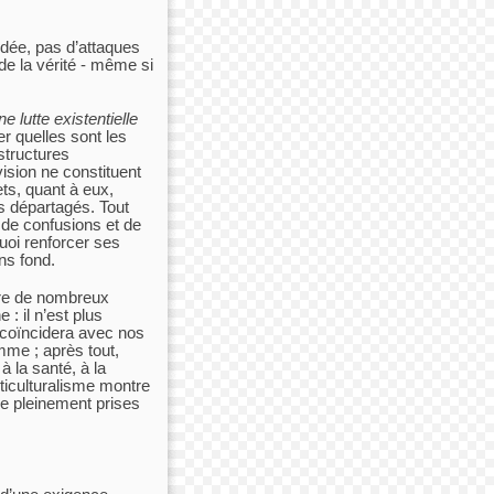
idée, pas d’attaques
e la vérité - même si
e lutte existentielle
r quelles sont les
structures
vision ne constituent
ts, quant à eux,
s départagés. Tout
r de confusions et de
uoi renforcer ses
ns fond.
vre de nombreux
 : il n’est plus
t coïncidera avec nos
omme ; après tout,
 la santé, à la
ticulturalisme montre
re pleinement prises