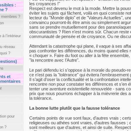
les croyances !"
sibles :
Respect est devenu le mot à la mode. Mettre la poussi
he ?
éviter les sujets qui fâchent, voilà en quoi consiste no
s membres ?
lecteur du "Monde diplo" et de "Valeurs Actuelles", une f
convaincu pourront-ils être amis ou simplement arg
ion
sans se prendre mutuellement pour des paranoïaque
obscurantistes ? Rien n’est moins sûr. Chacun reste 
à l’intérieur
communauté de pensée et de croyance. Ou ne discut
Attendant la catastrophe qui plane, il vaque à ses affa
du réseau
pas confronter les différences, du moins quand elles r
 quoi ?
« choquer ». Faire du foot ou aller à la fête ensemble
"la rencontre avec l’Autre".
estions)
ns
Le pari défendu ici s’oppose à la morale du pseudo-r
ce n’est pas la "tolérance" qui évitera l’embrasement g
ts et
Il s’agit d’oser la conflictualité et la confrontation intell
mentaires
rencontre non pour constater les différences et s’en é
t
tenter une aventure existentielle renouvelée - sans c
prix que nous pourrons échapper à la mièvrerie des 
la tolérance.
La bonne lutte plutôt que la fausse tolérance
ation pour
Certains points de vue sont faux, d’autres vrais ; cer
religieuses ou athées sont vraies, d’autres fausses ;
on ?
sont meilleurs que d’autres, et ainsi de suite. Respecter