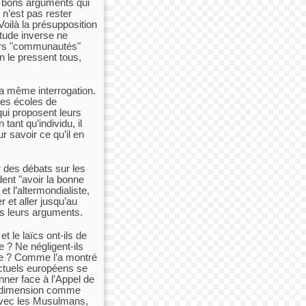
e bons arguments qui
n’est pas rester
 Voilà la présupposition
itude inverse ne
eurs "communautés"
n le pressent tous,
la même interrogation.
des écoles de
ui proposent leurs
ant qu’individu, il
 savoir ce qu’il en
r des débats sur les
ent "avoir la bonne
 et l’altermondialiste,
r et aller jusqu’au
ds leurs arguments.
t le laïcs ont-ils de
e ? Ne négligent-ils
ce ? Comme l’a montré
ectuels européens se
nner face à l’Appel de
e dimension comme
- avec les Musulmans,