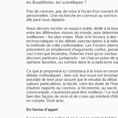
les Bouddhistes, les scientifiques ?
Pas de censure, pas de mise à l’écart d’un courant d’
personnelles. Une recherche en commun au service d
elle peut nous déplaire.
Nous devons recréer un espace public dédié à la
bonn
entre les différentes visions du monde, pour détermine
meilleures – les plus vraies. Mais ni le recours à des 
technocratiques ni les débats spectaculaires à la télé
la méthode de cette confrontation. Les Forums interne
présentent un empilement d’arguments confus, jamai
ceci n’est que brouhaha, l’Internet n’est qu’un vecteu
discours partisans juxtaposés - où chacun puise de q
opinions favorites, ou sombre dans le scepticisme sa
Ce que je proposerai ici consistera à la mise en oeu
débats méthodiques ; bien sûr, leur issue est incertaine
possible de tenir pour assuré que le résultat du déba
valeurs particulières, la laïcité, voire les droits de l’h
d’autres rapports au cosmos, à l’économie, au sacré, à
communauté, s’avéreront peut-être meilleurs ! Le mul
bien des façons de vivre et de croire qui méritent d’êt
en compte. Dont acte.
En forme d’appel