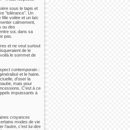
ère sous le tapis et
tre "tolérance". Un
ille voilée et un laïc
umenter calmement,
s ou des
entre soi, dans sa
e pas.
ires et ne veut surtout
isqueraient de le
, voilà le sommet de
espect contemporain :
énéralisé et le haine.
ectuelle, d’oser la
baubir, mais pour
oncessions. C’est à ce
appels impuissants à
taines croyances
 certains modes de vie
 l’autre, c’est lui dire