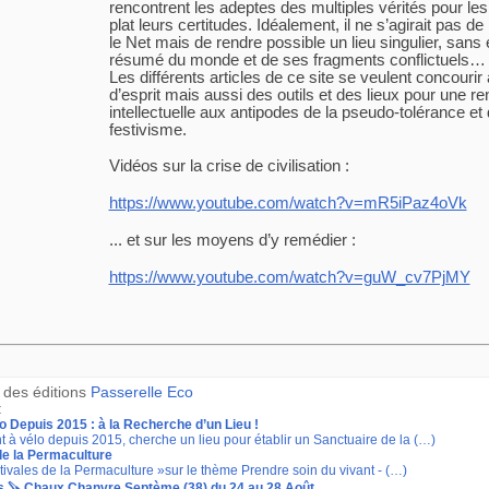
rencontrent les adeptes des multiples vérités pour le
plat leurs certitudes. Idéalement, il ne s’agirait pas d
le Net mais de rendre possible un lieu singulier, sans
résumé du monde et de ses fragments conflictuels…
Les différents articles de ce site se veulent concourir 
d’esprit mais aussi des outils et des lieux pour une ren
intellectuelle aux antipodes de la pseudo-tolérance et 
festivisme.
Vidéos sur la crise de civilisation :
https://www.youtube.com/watch?v=mR5iPaz4oVk
... et sur les moyens d’y remédier :
https://www.youtube.com/watch?v=guW_cv7PjMY
b des éditions
Passerelle Eco
:
o Depuis 2015 : à la Recherche d’un Lieu !
t à vélo depuis 2015, cherche un lieu pour établir un Sanctuaire de la (…)
 de la Permaculture
Estivales de la Permaculture »sur le thème Prendre soin du vivant - (…)
fs 🪚​ Chaux Chanvre Septème (38) du 24 au 28 Août