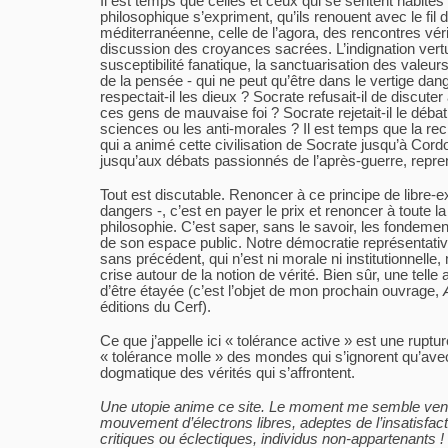
Il est temps que celles et ceux qui se sentent habité
philosophique s’expriment, qu’ils renouent avec le fil d’
méditerranéenne, celle de l’agora, des rencontres véri
discussion des croyances sacrées. L’indignation vert
susceptibilité fanatique, la sanctuarisation des valeu
de la pensée - qui ne peut qu’être dans le vertige da
respectait-il les dieux ? Socrate refusait-il de discute
ces gens de mauvaise foi ? Socrate rejetait-il le déba
sciences ou les anti-morales ? Il est temps que la rec
qui a animé cette civilisation de Socrate jusqu’à Cord
jusqu’aux débats passionnés de l’après-guerre, repre
Tout est discutable. Renoncer à ce principe de libre
dangers -, c’est en payer le prix et renoncer à toute 
philosophie. C’est saper, sans le savoir, les fondemen
de son espace public. Notre démocratie représentativ
sans précédent, qui n’est ni morale ni institutionnelle
crise autour de la notion de vérité. Bien sûr, une telle 
d’être étayée (c’est l’objet de mon prochain ouvrage,
éditions du Cerf).
Ce que j’appelle ici « tolérance active » est une ruptur
« tolérance molle » des mondes qui s’ignorent qu’avec
dogmatique des vérités qui s’affrontent.
Une utopie anime ce site. Le moment me semble venu
mouvement d’électrons libres, adeptes de l’insatisfacti
critiques ou éclectiques, individus non-appartenants !