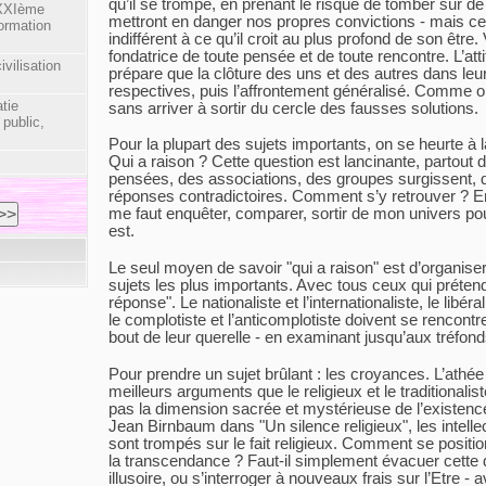
qu’il se trompe, en prenant le risque de tomber sur d
 XXIème
mettront en danger nos propres convictions - mais ce 
formation
indifférent à ce qu’il croit au plus profond de son être.
fondatrice de toute pensée et de toute rencontre. L’att
vilisation
prépare que la clôture des uns et des autres dans l
respectives, puis l’affrontement généralisé. Comme o
tie
sans arriver à sortir du cercle des fausses solutions.
 public,
Pour la plupart des sujets importants, on se heurte à 
Qui a raison ? Cette question est lancinante, partout 
pensées, des associations, des groupes surgissent, q
réponses contradictoires. Comment s’y retrouver ? En t
me faut enquêter, comparer, sortir de mon univers pour
est.
Le seul moyen de savoir "qui a raison" est d’organise
sujets les plus importants. Avec tous ceux qui prétend
réponse". Le nationaliste et l’internationaliste, le libéral
le complotiste et l’anticomplotiste doivent se rencontre
bout de leur querelle - en examinant jusqu’aux tréfon
Pour prendre un sujet brûlant : les croyances. L’athée e
meilleurs arguments que le religieux et le traditionalist
pas la dimension sacrée et mystérieuse de l’existen
Jean Birnbaum dans "Un silence religieux", les intell
sont trompés sur le fait religieux. Comment se positio
la transcendance ? Faut-il simplement évacuer cett
illusoire, ou s’interroger à nouveaux frais sur l’Etre 