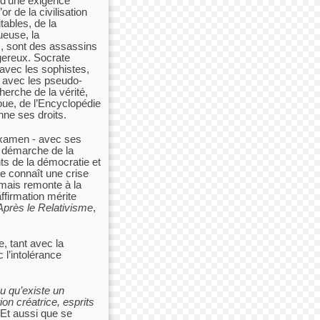
s d’une exigence
or de la civilisation
tables, de la
ueuse, la
rs, sont des assassins
ngereux. Socrate
r avec les sophistes,
t avec les pseudo-
herche de la vérité,
oue, de l’Encyclopédie
nne ses droits.
-examen - avec ses
la démarche de la
ts de la démocratie et
e connaît une crise
, mais remonte à la
affirmation mérite
Après le Relativisme
,
e, tant avec la
 l’intolérance
 qu’existe un
on créatrice, esprits
Et aussi que se